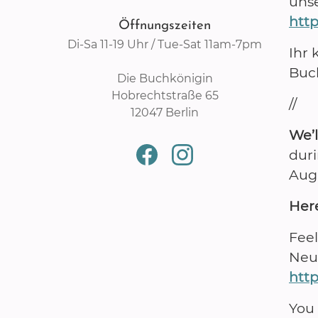
uns
htt
Öffnungszeiten
Di-Sa 11-19 Uhr / Tue-Sat 11am-7pm
Ihr 
Buc
Die Buchkönigin
Hobrechtstraße 65
//
12047 Berlin
We’l
duri
Aug
Here
Feel
Neuk
htt
You 