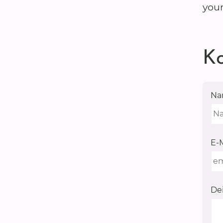
your
Ko
N
E-
Dei