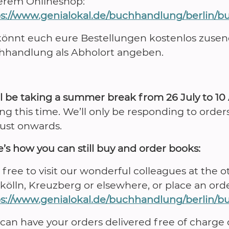
erem Onlineshop:
ps://www.genialokal.de/buchhandlung/berlin/b
könnt euch eure Bestellungen kostenlos zusen
hhandlung als Abholort angeben.
l be taking a summer break from 26 July to 10
ng this time. We’ll only be responding to order
ust onwards.
’s how you can still buy and order books:
 free to visit our wonderful colleagues at the
ölln, Kreuzberg or elsewhere, or place an orde
ps://www.genialokal.de/buchhandlung/berlin/b
can have your orders delivered free of charge 